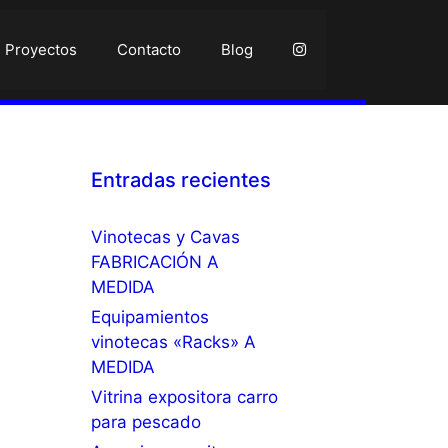
Proyectos
Contacto
Blog
Entradas recientes
Vinotecas y Cavas
FABRICACIÓN A
MEDIDA
Equipamientos
vinotecas «Racks» A
MEDIDA
Vitrina expositora carro
para pescado