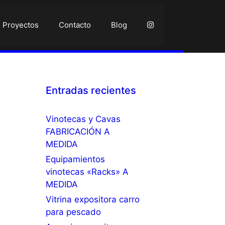
Proyectos
Contacto
Blog
Entradas recientes
Vinotecas y Cavas
FABRICACIÓN A
MEDIDA
Equipamientos
vinotecas «Racks» A
MEDIDA
Vitrina expositora carro
para pescado