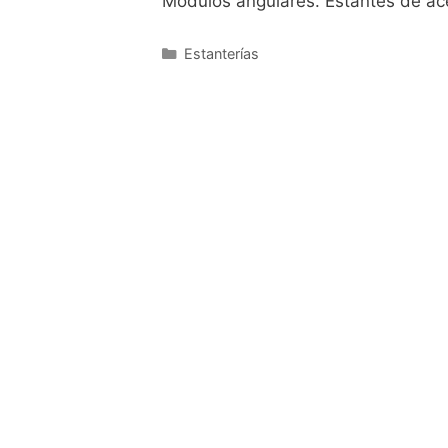
Módulos angulares. Estantes de ace
Estanterías