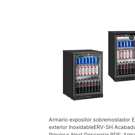
Armario expositor sobremostad
exterior InoxidableERV-SH Acabado
Previous Next Descargar PDF: Arma