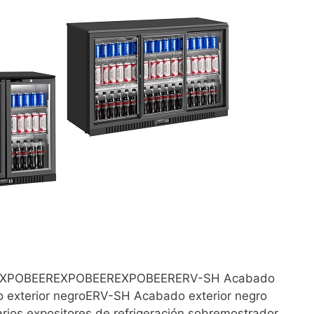
or EXPOBEEREXPOBEEREXPOBEERERV-SH Acabado
 exterior negroERV-SH Acabado exterior negro
rios expositores de refrigeración sobremostrador