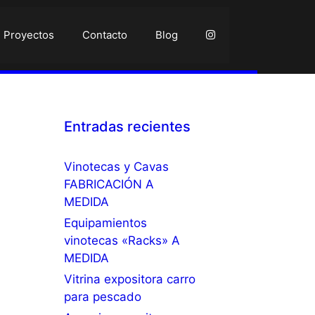
Proyectos
Contacto
Blog
Entradas recientes
Vinotecas y Cavas
FABRICACIÓN A
MEDIDA
Equipamientos
vinotecas «Racks» A
MEDIDA
Vitrina expositora carro
para pescado