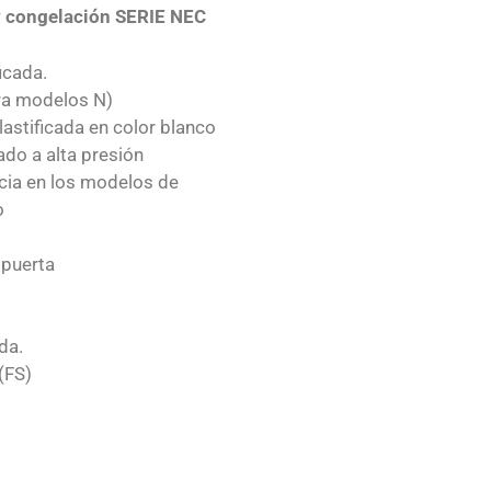
 y congelación
SERIE NEC
icada.
ara modelos N)
lastificada en color blanco
ado a alta presión
ción
Congelación o
encia en los modelos de
o
 puerta
da.
(FS)