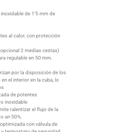
o inoxidable de 1’5 mm de
tes al calor, con protección
(opcional 2 medias cestas)
ura regulable en 50 mm.
rizan por la disposición de los
 el interior en la cuba, lo
os
tada de potentes
o inoxidable
te ralentizar el flujo de la
to un 50%.
ptimizada con válvula de
y termostato de seguridad,