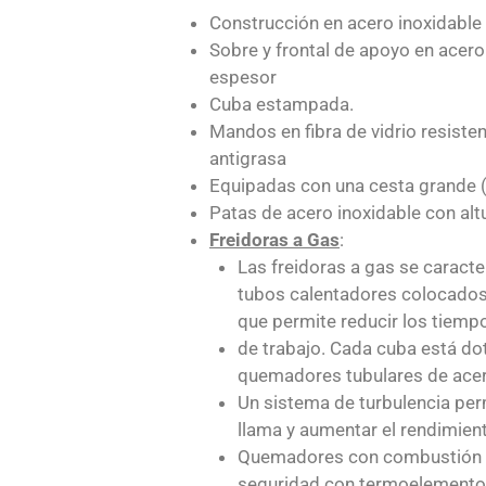
Construcción en acero inoxidable
Sobre y frontal de apoyo en acer
espesor
Cuba estampada.
Mandos en fibra de vidrio resisten
antigrasa
Equipadas con una cesta grande 
Patas de acero inoxidable con alt
Freidoras a Gas
:
Las freidoras a gas se caracte
tubos calentadores colocados en
que permite reducir los tiemp
de trabajo. Cada cuba está do
quemadores tubulares de acer
Un sistema de turbulencia permi
llama y aumentar el rendimien
Quemadores con combustión o
seguridad con termoelemento 