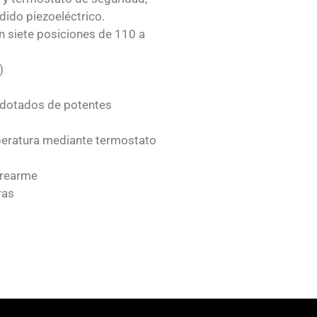
dido piezoeléctrico.
 siete posiciones de 110 a
)
 dotados de potentes
peratura mediante termostato
 rearme
ras