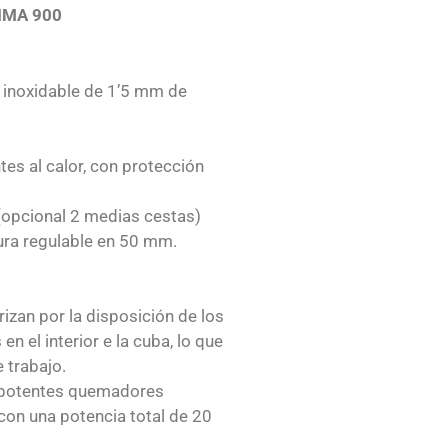
XIMA 900
o inoxidable de 1’5 mm de
00
MACR
tes al calor, con protección
ICA
Freid
(opcional 2 medias cestas)
ura regulable en 50 mm.
rizan por la disposición de los
n el interior e la cuba, lo que
 trabajo.
 potentes quemadores
con una potencia total de 20